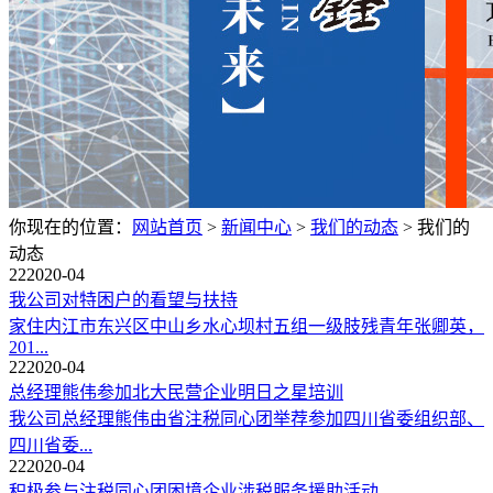
你现在的位置：
网站首页
>
新闻中心
>
我们的动态
>
我们的
动态
22
2020-04
我公司对特困户的看望与扶持
家住内江市东兴区中山乡水心坝村五组一级肢残青年张卿英，
201...
22
2020-04
总经理熊伟参加北大民营企业明日之星培训
我公司总经理熊伟由省注税同心团举荐参加四川省委组织部、
四川省委...
22
2020-04
积极参与注税同心团困境企业涉税服务援助活动