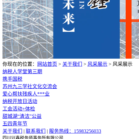
你现在的位置：
网站首页
>
关于我们
>
风采展示
>
风采展示
纳税人学堂第三期
携手国税
苏州九三学社文化交流会
爱心帮扶残疾人***业
纳税开放日活动
工会活动+体检
甜城湖“清洁”公益
五四青年节
关于我们
|
联系我们
|
服务热线：15983256033
四川兴鑫税务师事务所有限公司